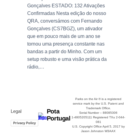
Gonçalves ESTADO: 132 Ativações
Confirmadas Nesta edição do nosso
QRA, conversámos com Fernando
Gonçalves (CS7BGZ), um ativador
que em pouco mais de um ano se
tornou uma presença constante nas
bandas a partir do Minho. Com um
setup robusto e uma visão prática da
rádio,…
Parks on the Air ® is a registered
service mark by the U.S. Patent and
Trademark Office.
Pota
Legal
Serial Number – 88085306
Portugal
1-4805205111 Registered TXu 2-044-
081
Privacy Policy
U.S. Copyright Office April 5, 2017 by
Jason Johnston W3AAX