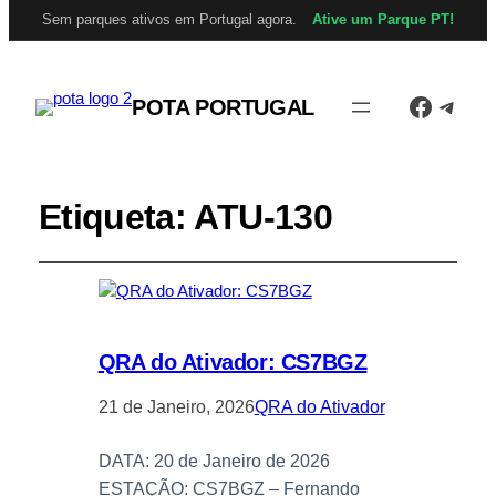
Sem parques ativos em Portugal agora.
Ative um Parque PT!
Facebo
Tele
POTA PORTUGAL
Etiqueta:
ATU-130
QRA do Ativador: CS7BGZ
21 de Janeiro, 2026
QRA do Ativador
DATA: 20 de Janeiro de 2026
ESTAÇÃO: CS7BGZ – Fernando